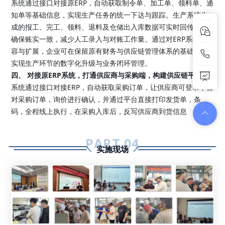
系统通过接口对接原ERP，自动获取制令单、加工单、领料单、通
知单等基础信息，实现生产任务的统一下达与跟踪。生产系统生
成的报工、完工、领料、退料及仓储出入库数据可实时回传ERP，
确保账实一致，减少人工录入与对账工作量。通过对ERP系统的兼
容与扩展，企业可在保留原有财务与供应链管理体系的基础上，
实现生产环节的数字化升级与业务闭环管理。
四、 对接原ERP系统，打通供应商与采购端，构建供应链平台
系统通过接口对接ERP，自动获取采购订单，让供应商可登录平台
对采购订单，询价进行确认，并通过平台直接打印发货单，条
码，全程线上执行，在采购入库后，反写供应商到货信息
PART.0
4
实施现场