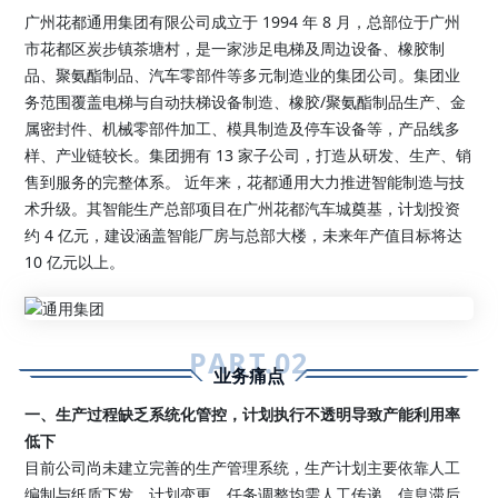
广州花都通用集团有限公司成立于 1994 年 8 月，总部位于广州
市花都区炭步镇茶塘村，是一家涉足电梯及周边设备、橡胶制
品、聚氨酯制品、汽车零部件等多元制造业的集团公司。集团业
务范围覆盖电梯与自动扶梯设备制造、橡胶/聚氨酯制品生产、金
属密封件、机械零部件加工、模具制造及停车设备等，产品线多
样、产业链较长。集团拥有 13 家子公司，打造从研发、生产、销
售到服务的完整体系。 近年来，花都通用大力推进智能制造与技
术升级。其智能生产总部项目在广州花都汽车城奠基，计划投资
约 4 亿元，建设涵盖智能厂房与总部大楼，未来年产值目标将达
10 亿元以上。
PART.0
2
业务痛点
一、生产过程缺乏系统化管控，计划执行不透明导致产能利用率
低下
目前公司尚未建立完善的生产管理系统，生产计划主要依靠人工
编制与纸质下发，计划变更、任务调整均需人工传递，信息滞后