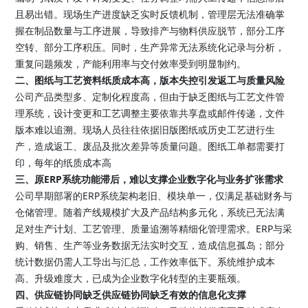
且易出错。现场生产进度缺乏实时反馈机制，管理层无法准确掌
握在制品数量与工序进展，导致排产与物料供应脱节，部分工序
空转、部分工序积压。同时，生产异常无法系统化记录与分析，
重复问题频发，产能利用率与交付效率受到明显制约。
二、图纸与工艺资料纸质成本高，版本失控引发返工与质量风险
公司产品类型多、定制化程度高，但由于缺乏图纸与工艺文件管
理系统，设计变更和工艺调整主要依靠共享盘或邮件传递，文件
版本难以追溯。现场人员往往依据旧版图纸或历史工艺进行生
产，造成返工、废品及批次差异等质量问题。图纸工单都需要打
印，每年的纸质成本高
三、原ERP系统功能滞后，难以支撑企业数字化与业务扩张需求
公司早期部署的ERP系统架构老旧、模块单一，仅满足基础财务与
仓储管理。随着产线规模扩大及产品结构多元化，系统已无法满
足对生产计划、工艺管理、质量追溯等精细化管理需求。ERP与采
购、销售、生产等业务数据无法实时交互，造成信息孤岛；部分
统计数据仍需人工导出与汇总，工作效率低下。系统维护成本
高、升级难度大，已成为企业数字化转型的主要瓶颈。
四、供应链协同缺乏供应链协同缺乏有效的信息化支撑