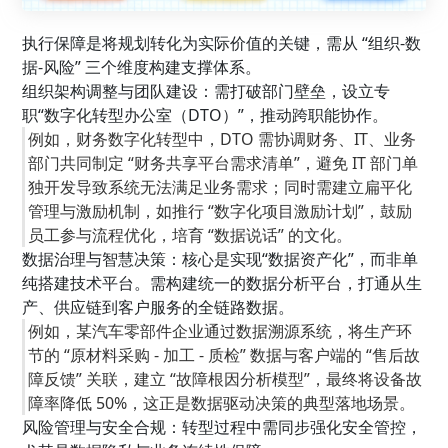
执行保障是将规划转化为实际价值的关键，需从 “组织-数
据-风险” 三个维度构建支撑体系。
组织架构调整与团队建设：需打破部门壁垒，设立专
职“数字化转型办公室（DTO）”，推动跨职能协作。
例如，财务数字化转型中，DTO 需协调财务、IT、业务
部门共同制定 “财务共享平台需求清单”，避免 IT 部门单
独开发导致系统无法满足业务需求；同时需建立扁平化
管理与激励机制，如推行 “数字化项目激励计划”，鼓励
员工参与流程优化，培育 “数据说话” 的文化。
数据治理与智慧决策：核心是实现“数据资产化”，而非单
纯搭建技术平台。需构建统一的数据分析平台，打通从生
产、供应链到客户服务的全链路数据。
例如，某汽车零部件企业通过数据溯源系统，将生产环
节的 “原材料采购 - 加工 - 质检” 数据与客户端的 “售后故
障反馈” 关联，建立 “故障根因分析模型”，最终将设备故
障率降低 50%，这正是数据驱动决策的典型落地场景。
风险管理与安全合规：转型过程中需同步强化安全管控，