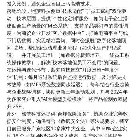
投入比例，避免企业盲目上马高端技术。
落地阶段，熙梦科技侧重“技术适配”与“员工赋能”双轮驱
动：技术层面，提供“个性化定制”服务，如为电子企业搭
建贴合生产场景的“MES系统”，支持多品类订单的柔性调
度；为商贸企业开发“客户数据中台”，打通电商平台与线
下门店数据，实现精准营销。同时会派驻“数字化落地顾
问”驻场，帮助企业梳理业务流程（如优化生产排程逻
辑），并开展员工培训（如数据分析师培养、一线员工系
统操作教学），解决“技术落地但员工不会用”的问题。
在运维与迭代环节，熙梦科技建立“月度巡检+年度评
估”机制：每月通过系统后台监控运行数据，及时解决技
术故障（如MES系统数据同步延迟）；每年结合行业趋势
与企业战略调整，协助更新三年滚动规划，并与 2024 年
为多家客户引入“AI大模型质检模块”，将产品检测效率提
升 25%。
此外，熙梦科技还提供“合规保障服务”，协助企业完善数
据安全制度，确保符合《数据安全法》等法规要求，截至
目前已服务广东地区10多家中大企业，其中 60% 企业实
现 18 个月内回收数字化投入成本，生产效率平均提升