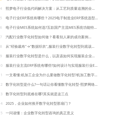
4
熙梦电子行业低代码解决方案：从工艺到质量追溯的全链路数字化
5
电子行业ERP系统有哪些？2025电子制造业ERP系统选型评测
6
电子行业MES系统如何选?五款国产主流MES系统功能特点对比
7
汽配行业数字化转型如何做？看看别人家的成功案例...
8
从"经验裁布"→"数据织衣",服装行业数字化转型到底该如何落地?
9
服装行业数字化转型是什么，以及该如何实现服装企业数字化转型？
10
服装行业主流ERP系统有哪些?如何设计与实现服装行业ERP系统?
11
一文看懂:机加工企业为什么要做数字化转型?机加工数字化该怎么做
12
数字化转型是什么?一句话让你看懂数字化转型-熙梦网络科技
13
数字化转型到底难在哪?其实就是这三点
14
2025，企业如何推开数字化转型那扇门？
15
一问读懂：企业数字化转型咨询的真正意义